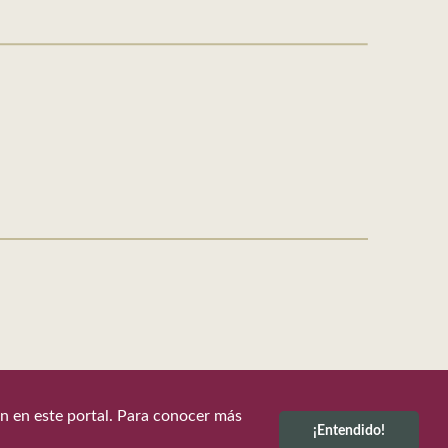
ión en este portal. Para conocer más
¡Entendido!