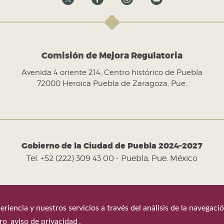
Comisión de Mejora Regulatoria
Avenida 4 oriente 214, Centro histórico de Puebla
72000 Heroica Puebla de Zaragoza, Pue.
Gobierno de la Ciudad de Puebla 2024-2027
Tel. +52 (222) 309 43 00 - Puebla, Pue. México
eriencia y nuestros servicios a través del análisis de la navegac
Última actualización 7 de agosto de 2026
tro
aviso de privacidad
.