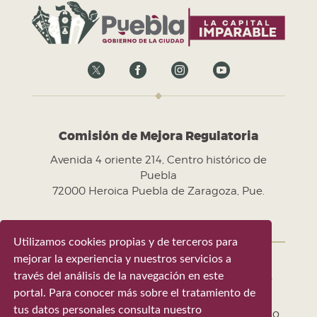
Comisión de Mejora Regulatoria
Avenida 4 oriente 214, Centro histórico de
Puebla
72000 Heroica Puebla de Zaragoza, Pue.
Utilizamos cookies propias y de terceros para
mejorar la experiencia y nuestros servicios a
través del análisis de la navegación en este
Gobierno de la Ciudad de Puebla 2024-
portal. Para conocer más sobre el tratamiento de
2027
tus datos personales consulta nuestro
Tel. +52 (222) 309 43 00 - Puebla, Pue. México