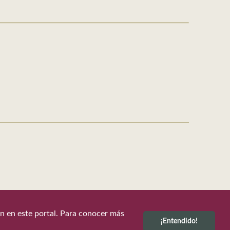
ión en este portal. Para conocer más
¡Entendido!