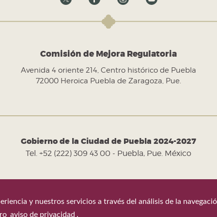
Comisión de Mejora Regulatoria
Avenida 4 oriente 214, Centro histórico de Puebla
72000 Heroica Puebla de Zaragoza, Pue.
Gobierno de la Ciudad de Puebla 2024-2027
Tel. +52 (222) 309 43 00 - Puebla, Pue. México
eriencia y nuestros servicios a través del análisis de la navegac
Última actualización 6 de agosto de 2026
tro
aviso de privacidad
.