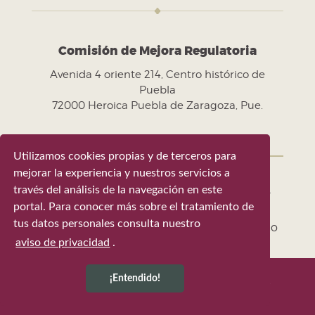
Comisión de Mejora Regulatoria
Avenida 4 oriente 214, Centro histórico de
Puebla
72000 Heroica Puebla de Zaragoza, Pue.
Utilizamos cookies propias y de terceros para
mejorar la experiencia y nuestros servicios a
través del análisis de la navegación en este
Gobierno de la Ciudad de Puebla 2024-
portal. Para conocer más sobre el tratamiento de
2027
tus datos personales consulta nuestro
Tel. +52 (222) 309 43 00 - Puebla, Pue. México
aviso de privacidad
.
¡Entendido!
Última actualización 9 de agosto de 2026