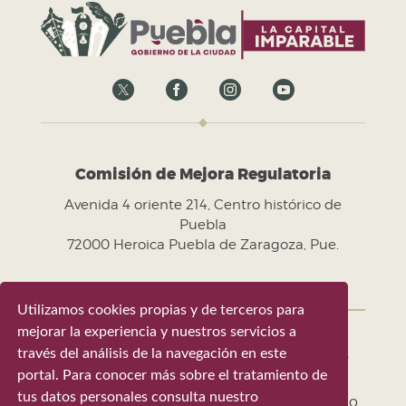
Comisión de Mejora Regulatoria
Avenida 4 oriente 214, Centro histórico de
Puebla
72000 Heroica Puebla de Zaragoza, Pue.
Utilizamos cookies propias y de terceros para
mejorar la experiencia y nuestros servicios a
través del análisis de la navegación en este
Gobierno de la Ciudad de Puebla 2024-
portal. Para conocer más sobre el tratamiento de
2027
tus datos personales consulta nuestro
Tel. +52 (222) 309 43 00 - Puebla, Pue. México