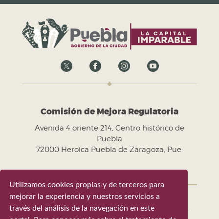
Comisión de Mejora Regulatoria
Avenida 4 oriente 214, Centro histórico de
Puebla
72000 Heroica Puebla de Zaragoza, Pue.
Utilizamos cookies propias y de terceros para
mejorar la experiencia y nuestros servicios a
través del análisis de la navegación en este
Gobierno de la Ciudad de Puebla 2024-