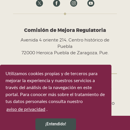
Comisión de Mejora Regulatoria
Avenida 4 oriente 214, Centro histórico de
Puebla
72000 Heroica Puebla de Zaragoza, Pue.
Utilizamos cookies propias y de terceros para
mejorar la experiencia y nuestros servicios a
través del análisis de la navegación en este
Gobierno de la Ciudad de Puebla 2024-
portal. Para conocer más sobre el tratamiento de
2027
tus datos personales consulta nuestro
Tel. +52 (222) 309 43 00 - Puebla, Pue. México
aviso de privacidad
.
¡Entendido!
Última actualización 6 de agosto de 2026