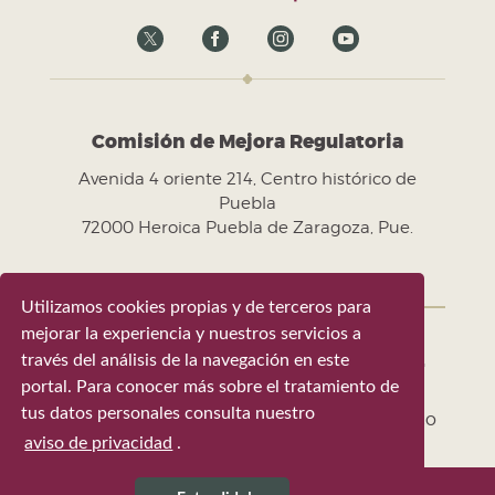
Comisión de Mejora Regulatoria
Avenida 4 oriente 214, Centro histórico de
Puebla
72000 Heroica Puebla de Zaragoza, Pue.
Utilizamos cookies propias y de terceros para
mejorar la experiencia y nuestros servicios a
través del análisis de la navegación en este
Gobierno de la Ciudad de Puebla 2024-
portal. Para conocer más sobre el tratamiento de
2027
tus datos personales consulta nuestro
Tel. +52 (222) 309 43 00 - Puebla, Pue. México
aviso de privacidad
.