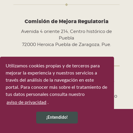
Comisión de Mejora Regulatoria
Avenida 4 oriente 214, Centro histórico de
Puebla
72000 Heroica Puebla de Zaragoza, Pue.
Utilizamos cookies propias y de terceros para
mejorar la experiencia y nuestros servicios a
través del análisis de la navegación en este
Gobierno de la Ciudad de Puebla 2024-
portal. Para conocer más sobre el tratamiento de
2027
tus datos personales consulta nuestro
Tel. +52 (222) 309 43 00 - Puebla, Pue. México
aviso de privacidad
.
¡Entendido!
Última actualización 8 de agosto de 2026