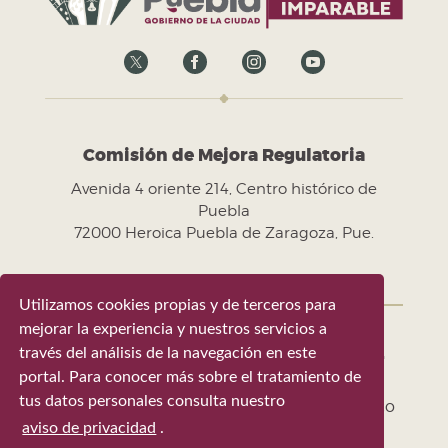
Comisión de Mejora Regulatoria
Avenida 4 oriente 214, Centro histórico de
Puebla
72000 Heroica Puebla de Zaragoza, Pue.
Utilizamos cookies propias y de terceros para
mejorar la experiencia y nuestros servicios a
través del análisis de la navegación en este
Gobierno de la Ciudad de Puebla 2024-
portal. Para conocer más sobre el tratamiento de
2027
tus datos personales consulta nuestro
Tel. +52 (222) 309 43 00 - Puebla, Pue. México
aviso de privacidad
.