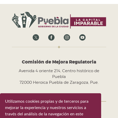
Comisión de Mejora Regulatoria
Avenida 4 oriente 214, Centro histórico de
Puebla
72000 Heroica Puebla de Zaragoza, Pue.
Utilizamos cookies propias y de terceros para
mejorar la experiencia y nuestros servicios a
través del análisis de la navegación en este
Gobierno de la Ciudad de Puebla 2024-